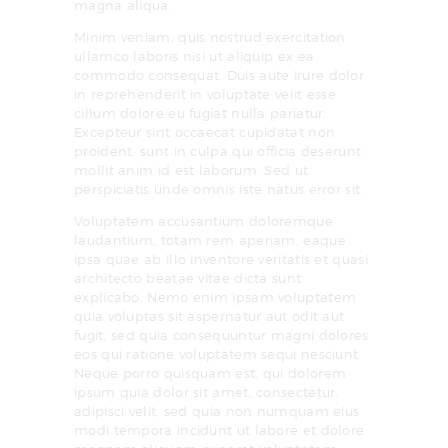
magna aliqua.
Minim veniam, quis nostrud exercitation
ullamco laboris nisi ut aliquip ex ea
commodo consequat. Duis aute irure dolor
in reprehenderit in voluptate velit esse
cillum dolore eu fugiat nulla pariatur.
Excepteur sint occaecat cupidatat non
proident, sunt in culpa qui officia deserunt
mollit anim id est laborum. Sed ut
perspiciatis unde omnis iste natus error sit.
Voluptatem accusantium doloremque
laudantium, totam rem aperiam, eaque
ipsa quae ab illo inventore veritatis et quasi
architecto beatae vitae dicta sunt
explicabo. Nemo enim ipsam voluptatem
quia voluptas sit aspernatur aut odit aut
fugit, sed quia consequuntur magni dolores
eos qui ratione voluptatem sequi nesciunt.
Neque porro quisquam est, qui dolorem
ipsum quia dolor sit amet, consectetur,
adipisci velit, sed quia non numquam eius
modi tempora incidunt ut labore et dolore