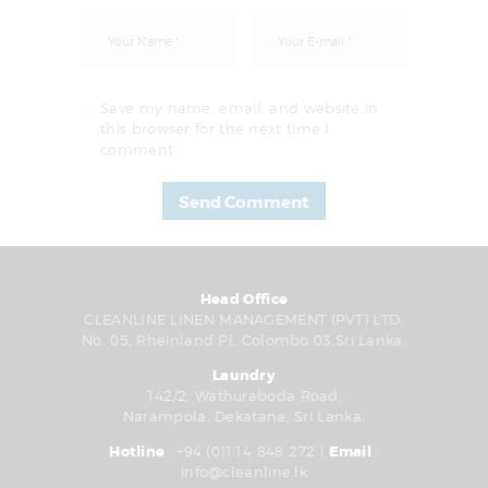
Save my name, email, and website in
this browser for the next time I
comment.
Head Office
CLEANLINE LINEN MANAGEMENT (PVT) LTD.
No. 05, Rheinland Pl, Colombo 03,Sri Lanka.
Laundry
142/2, Wathuraboda Road,
Narampola, Dekatana, Sri Lanka.
Hotline
: +94 (0)114 848 272 |
Email
:
info@cleanline.lk