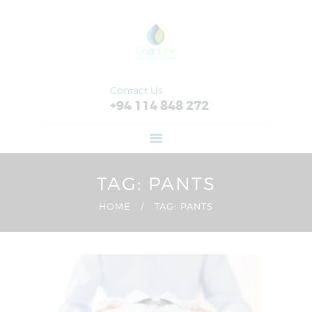
HOME
ABOUT
FEATURES
SERVICES
Contact Us
+94 114 848 272
RETAIL
CONTACT US
TAG: PANTS
HOME
TAG: PANTS